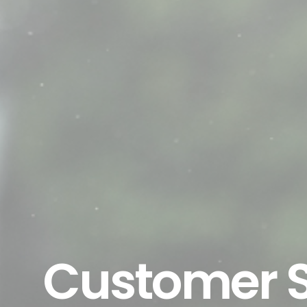
Customer 