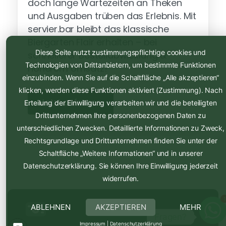
doch lange Wartezeiten an Theken
und Ausgaben trüben das Erlebnis. Mit
servier.bar bleibt das klassische
Biergarten Flair erhalten – bei
Diese Seite nutzt zustimmungspflichtige cookies und
schnellerer Bestellabwicklung &
Technologien von Drittanbietern, um bestimmte Funktionen
höherem Umsatz!
einzubinden. Wenn Sie auf die Schaltfläche „Alle akzeptieren“
klicken, werden diese Funktionen aktiviert (Zustimmung). Nach
Jetzt anfragen
Erteilung der Einwilligung verarbeiten wir und die beteiligten
Drittunternehmen Ihre personenbezogenen Daten zu
unterschiedlichen Zwecken. Detaillierte Informationen zu Zweck,
Rechtsgrundlage und Drittunternehmen finden Sie unter der
Schaltfläche „Weitere Informationen“ und in unserer
Datenschutzerklärung. Sie können Ihre Einwilligung jederzeit
widerrufen.
ABLEHNEN
AKZEPTIEREN
MEHR
1
Fragen?
Impressum
|
Datenschutzerklärung